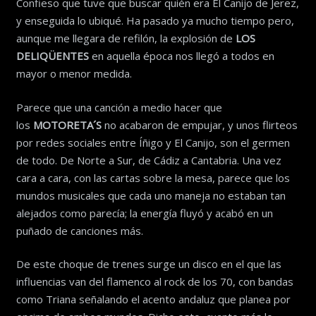
Confieso que tuve que buscar quién era El Canijo de Jerez,
y enseguida lo ubiqué. Ha pasado ya mucho tiempo pero,
aunque me llegara de refilón, la explosión de
LOS
DELIQÜENTES
en aquella época nos llegó a todos en
mayor o menor medida.
Parece que una canción a medio hacer que
los
MOTORETA´S
no acabaron de empujar, y unos flirteos
por redes sociales entre Íñigo y El Canijo, son el germen
de todo. De Norte a Sur, de Cádiz a Cantabria. Una vez
cara a cara, con las cartas sobre la mesa, parece que los
mundos musicales que cada uno maneja no estaban tan
alejados como parecía; la energía fluyó y acabó en un
puñado de canciones más.
De este choque de trenes surge un disco en el que las
influencias van del flamenco al rock de los 70, con bandas
como Triana señalando el acento andaluz que planea por