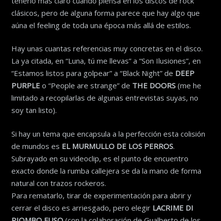
tenerlo más claro cuando piensa en los discos de rock
clásicos, pero de alguna forma parece que hay algo que
aúna el feeling de toda una época más allá de estilos.
Hay unas cuantas referencias muy concretas en el disco.
La ya citada, en “Luna, tú me llevas” a “Son Ilusiones”, en
“Estamos listos para golpear” a “Black Night” de
DEEP
PURPLE
o “People are strange” de
THE DOORS
(me he
limitado a recopilarlas de algunas entrevistas suyas, no
soy tan listo).
Si hay un tema que encapsula a la perfección esta colisión
de mundos es
EL MURMULLO DE LOS PERROS
.
Subrayado en su videoclip, es el punto de encuentro
exacto donde la rumba callejera se da la mano de forma
natural con trazos rockeros.
Para rematarlo, tirar de experimentación para abrir y
cerrar el disco es arriesgado, pero elegir
LACRIME DI
PIOMBO FUSO
(con la colaboración de Gualberto de los