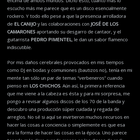
encima de ambos mundos. Dicho esto, cuanto más lo
escucho más me parece que es un disco esencialmente
rockero. Y todo ello pese a que la presencia arrolladora
de
EL CANIJO
y las colaboraciones con
JOSÉ DE LOS
CAMARONES
aportando su desgarro de cantaor, y el
guitarrista
PEDRO PIMENTEL
, le dan un sabor flamenco
indiscutible.
Por mis daños cerebrales provocados en mis tiempos
como DJ en bodas y comuniones (bautizos no), tenía en mi
mente tan sólo un par de temas “verbeneros” cuando
pienso en
LOS CHICHOS
. Aún así, la primera referencia
que me viene a la cabeza es ésta y para mi sorpresa, me
pongo a revisar algunos discos de los 70 de la banda y
descubro una producción súper cuidada y regada de
arreglos. No sé si aquí se invirtieron muchos recursos en
hacer las cosas a conciencia o simplemente es que esa
era la forma de hacer las cosas en la época. Uno parece