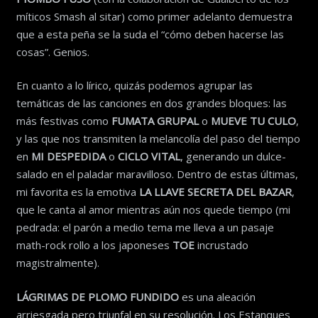
míticos Smash al sitar) como primer adelanto demuestra
que a esta peña se la suda el “cómo deben hacerse las
cosas”. Genios.
En cuanto a lo lírico, quizás podemos agrupar las
temáticas de las canciones en dos grandes bloques: las
más festivas como
FUMATA GRUPAL
o
MUEVE TU CULO
,
y las que nos transmiten la melancolía del paso del tiempo
en
MI DESPEDIDA
o
CICLO VITAL
, generando un dulce-
salado en el paladar maravilloso. Dentro de estas últimas,
mi favorita es la emotiva
LA LLAVE SECRETA DEL BAZAR
,
que le canta al amor mientras aún nos quede tiempo (mi
pedrada: el parón a medio tema me lleva a un pasaje
math-rock rollo a los japoneses
TOE
incrustado
magistralmente).
LÁGRIMAS DE PLOMO FUNDIDO
es una aleación
arriesgada pero triunfal en su resolución. Los Estanques