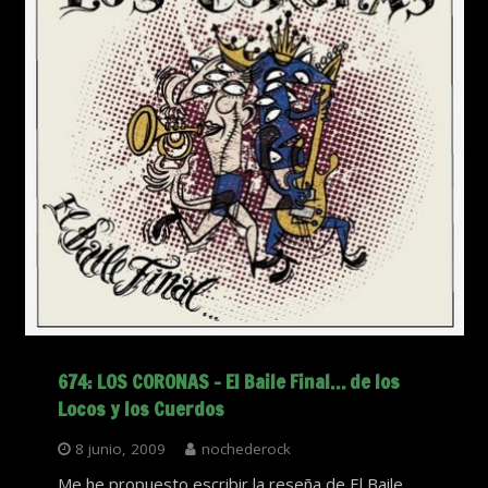
674: LOS CORONAS – El Baile Final… de los
Locos y los Cuerdos
8 junio, 2009
nochederock
Me he propuesto escribir la reseña de El Baile