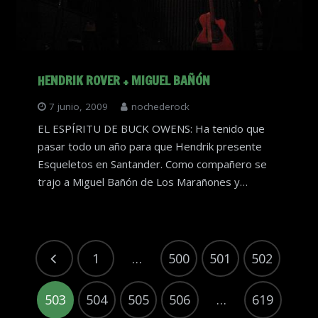
HENDRIK ROVER + MIGUEL BAÑÓN
7 junio, 2009
nochederock
EL ESPÍRITU DE BUCK OWENS: Ha tenido que
pasar todo un año para que Hendrik presente
Esqueletos en Santander. Como compañero se
trajo a Miguel Bañón de Los Marañones y…
1
…
500
501
502
503
504
505
506
…
619