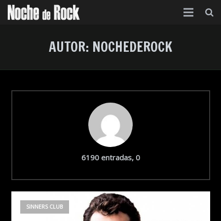
Inicio
AUTOR:
NOCHEDEROCK
Categorías
Agenda
Foro
Contacto
Acerca de
comentarios
6190 entradas, 0
SINNERS CLUB