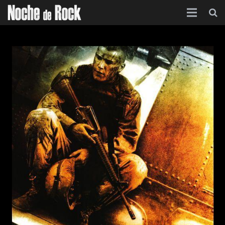
Inicio
Categorías
Agenda
Foro
Contacto
Acerca de