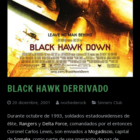
BLACK HAWK DERRIVADO
20 diciembre, 2001
nochederock
Sinners Club
Durante octubre de 1993, soldados estadounidenses de
élite,
Rangers
y
Delta Force
, comandados por el entonces
Coronel Carlos Lewis, son enviados a
Mogadiscio
, capital
de
Somalia
, como parte de una operación de paz de