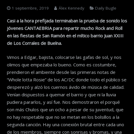
1 septiembre, 2019
Álex Kennedy
Daily Bugle
Casi a la hora prefijada terminaban la prueba de sonido los
jóvenes CANTAEBRIA para repartir mucho Rock and Roll
en las fiestas de San Ramón en el mítico barrio Juan XXIII
de Los Corrales de Buelna.
Vimos a Edgar, bajista, colocarse las gafas de sol, y nos
olimos que empezaba lo bueno. Como es costumbre,
prendieron el ambiente desde las primeras notas de
“Whole lotta Rosie” de los AC/DC donde todo el público se
desperezó y alzó los cuernos ávido de música de calidad.
Venían dispuestos a quemar el barrio y que ni la lluvia
pudiera pararlos, y así fue. Nos demostraron el porqué
son más Chulos que un ocho a pesar de su juventud, que
no hay respetable que no se metan en los bolsillos a la
segunda canción. Hay una conexión brutal entre cada uno
de los miembros, siempre con sonrisas y bromas, y una