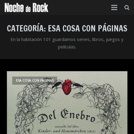
Inicio
CATEGORÍA:
ESA COSA CON PÁGINAS
Categorías
En la habitación 101 guardamos series, libros, juegos y
películas.
Agenda
Foro
Contacto
ESA COSA CON PÁGINAS
Acerca de