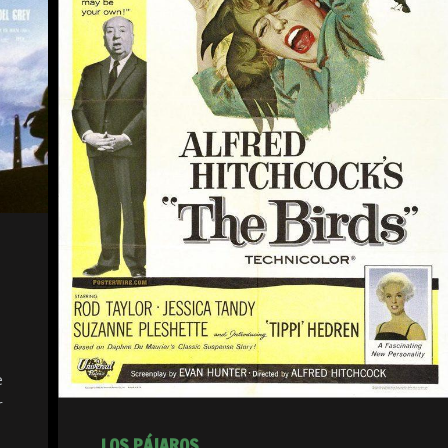
e
r
LOS PÁJAROS