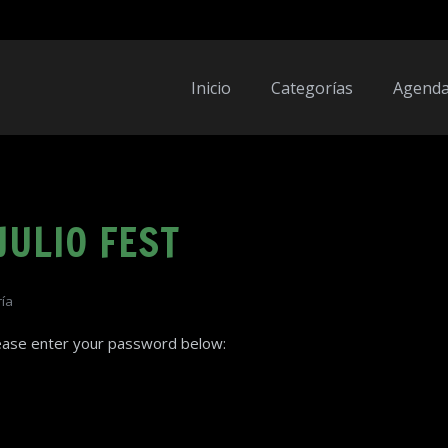
Inicio
Categorías
Agend
JULIO FEST
ía
lease enter your password below: