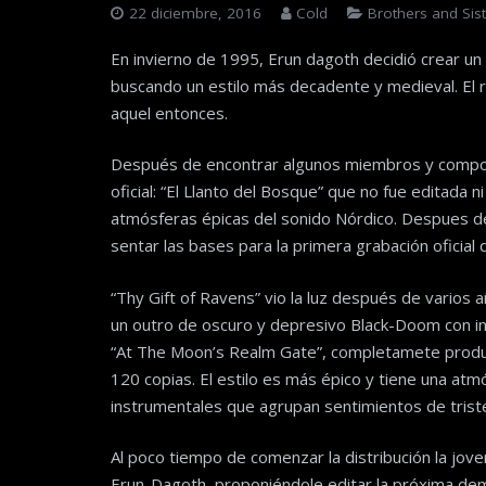
22 diciembre, 2016
Cold
Brothers and Sist
En invierno de 1995, Erun dagoth decidió crear un
buscando un estilo más decadente y medieval. El 
aquel entonces.
Después de encontrar algunos miembros y compon
oficial: “El Llanto del Bosque” que no fue editada n
atmósferas épicas del sonido Nórdico. Despues d
sentar las bases para la primera grabación oficial 
“Thy Gift of Ravens” vio la luz después de varios 
un outro de oscuro y depresivo Black-Doom con infl
“At The Moon’s Realm Gate”, completamete produc
120 copias. El estilo es más épico y tiene una a
instrumentales que agrupan sentimientos de tristez
Al poco tiempo de comenzar la distribución la jove
Erun-Dagoth, proponiéndole editar la próxima demo.