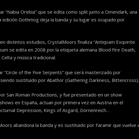
r “Nabia Orebia” que se edita como split junto a Omendark, una
 edición Gothmog deja la banda y su lugar es ocupado por
 distintos estudios, CrystalMoors finaliza “Antiqvam Exqvirite
bum se edita en 2008 por la etiqueta alemana Blood Fire Death,
elta y música tradicional.
ar “Circle of the Five Serpents” que será masterizado por
siendo sustituido por Abathor (Gathering Darkness, Bittencross).
1 por San Roman Productions, y fue presentado en un show
 shows en España, actuan por primera vez en Austria en el
cturnal Depression, Kings of Asgard, Dornenreich…
Moors abandona la banda y es sustituido por Faramir que vuelve 