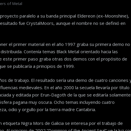
ers of Metal
 proyecto paralelo a su banda principal Eldereon (ex-Moonshine),
resultado fue CrystalMoors, aunque el nombre no se definió en
er el primer material en el año 1997 graba su primera demo no
i distribuida. Contenía temas Black Metal orientado hacia las
e este primer paso graba otras dos demos con el propósito de
que se publicaría a principios de 1999.
años de trabajo. El resultado sería una demo de cuatro canciones 
uencias medievales. En el año 2000 la secuela llevaría por título
iada y editada por Erun-Dagoth de la que se editaría solamente
tmósfera pagana muy oscura. Ocho temas incluyendo cuatro
a, odio y orgullo por la tierra madre Cantabria.
n etiqueta Nigra Mors de Galicia se interesa por el trabajo de
 Al principio de 2002 “Dominion of the Ancient Seal” ve la luz co