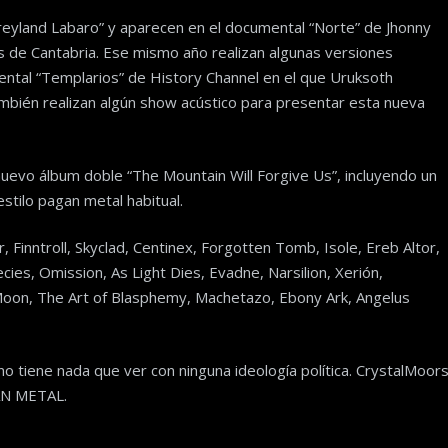
Greyland Labaro” y aparecen en el documental “Norte” de Jhonny
 de Cantabria. Ese mismo año realizan algunas versiones
mental “Templarios” de History Channel en el que Uruksoth
ambién realizan algún show acústico para presentar esta nueva
nuevo álbum doble “The Mountain Will Forgive Us”, incluyendo un
stilo pagan metal habitual.
Finntroll, Skyclad, Centinex, Forgotten Tomb, Isole, Ereb Altor,
es, Omission, As Light Dies, Evadne, Narsilion, Xerión,
oon, The Art of Blasphemy, Machetazo, Ebony Ark, Angelus
o tiene nada que ver con ninguna ideología política. CrystalMoor
AN METAL.