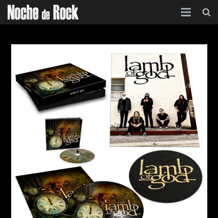
Inicio
Categorías
Agenda
Foro
Contacto
Acerca de