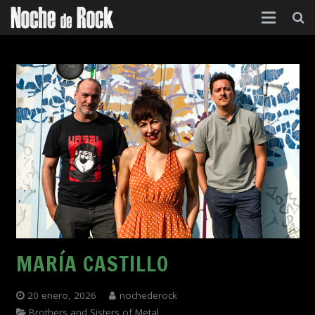
Inicio
Categorías
Agenda
Foro
Contacto
Acerca de
MARÍA CASTILLO
20 enero, 2026
nochederock
Brothers and Sisters of Metal