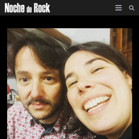
Inicio
Categorías
Agenda
Foro
Contacto
Acerca de