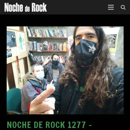
Inicio
Categorías
Agenda
Foro
Contacto
Acerca de
NOCHE DE ROCK 1277 –