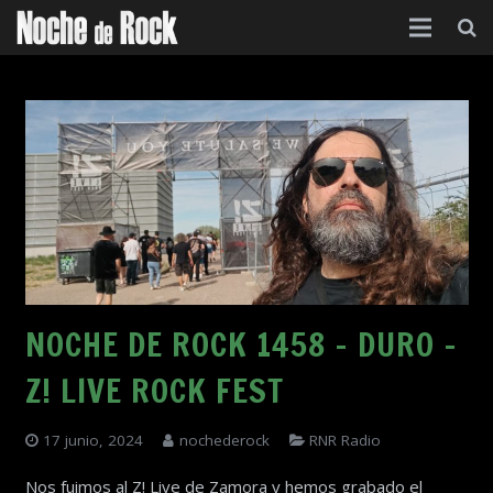
Inicio
Categorías
Agenda
Foro
Contacto
Acerca de
NOCHE DE ROCK 1458 – DURO –
Z! LIVE ROCK FEST
17 junio, 2024
nochederock
RNR Radio
Nos fuimos al Z! Live de Zamora y hemos grabado el