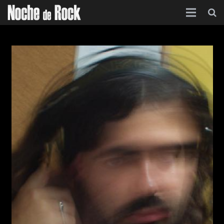
Inicio
Categorías
Agenda
Foro
Contacto
Acerca de