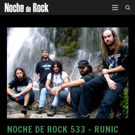
Inicio
Categorías
Agenda
Foro
Contacto
Acerca de
NOCHE DE ROCK 533 – RUNIC