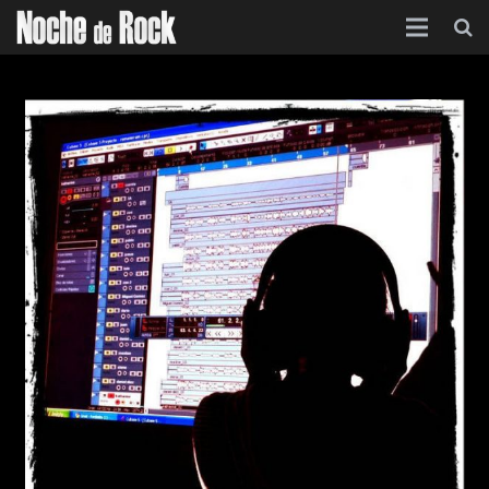
Inicio
Categorías
Agenda
Foro
Contacto
Acerca de