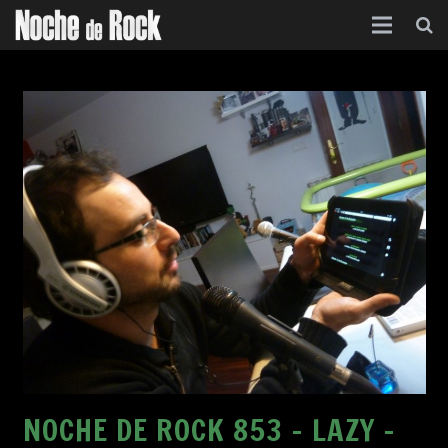
Inicio
Categorías
Agenda
Foro
Contacto
Acerca de
NOCHE DE ROCK 853 – LAZY –