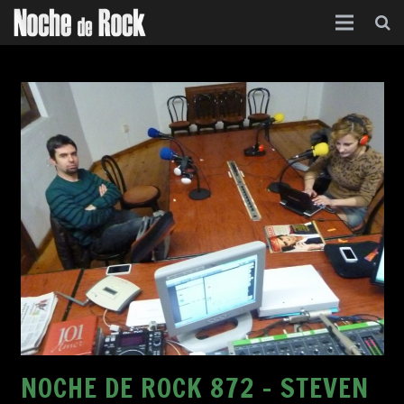
Inicio
Categorías
Agenda
Foro
Contacto
Acerca de
NOCHE DE ROCK 872 – STEVEN