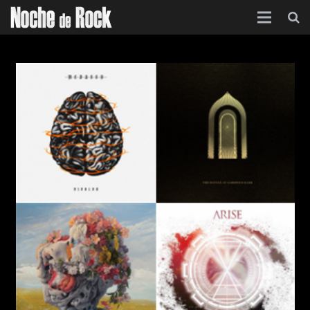
Inicio
Categorías
Agenda
Foro
Contacto
Acerca de