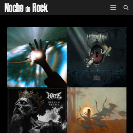
Inicio
Categorías
Agenda
Foro
Contacto
Acerca de