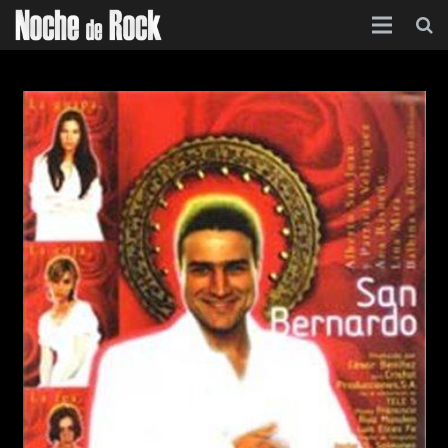
Inicio
Categorías
Agenda
Foro
Contacto
Acerca de