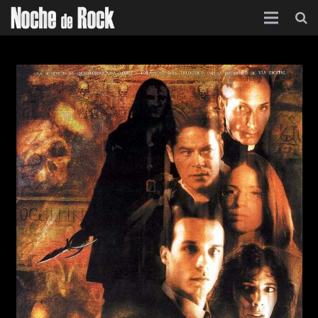
Inicio
Categorías
Agenda
Foro
Contacto
Acerca de