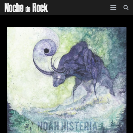
Inicio
Categorías
Agenda
Foro
Contacto
Acerca de