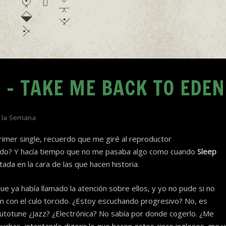
N – TAKE ME BACK TO EDEN
 la Semana
primer single, recuerdo que me giré al reproductor
do? Y hacía tiempo que no me pasaba algo como cuando
Sleep
ada en la cara de las que hacen historia.
ue ya había llamado la atención sobre ellos, y yo no pude si no
n con el culo torcido. ¿Estoy escuchando progresivo? No, es
totune ¿Jazz? ¿Electrónica? No sabía por donde cogerlo. ¿Me
cuchas, intentando digerir lo que hacen estos cinco ingleses, me v