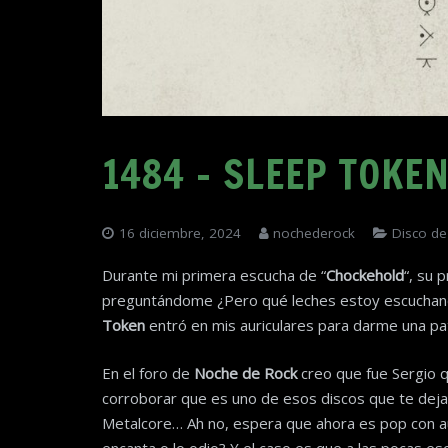
1484 – SLEEP TOKE
16 diciembre, 2024
nochederock
Disco de
Durante mi primera escucha de “
Chockehold
“, su 
preguntándome ¿Pero qué leches estoy escuchan
Token
entró en mis auriculares para darme una pat
En el foro de
Noche de Rock
creo que fue Sergio q
corroborar que es uno de esos discos que te deja
Metalcore… Ah no, espera que ahora es pop con au
encanta o lo odio? Y el caso es que a las pocas es