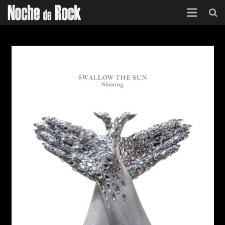
Inicio
Categorías
Agenda
Foro
Contacto
Acerca de