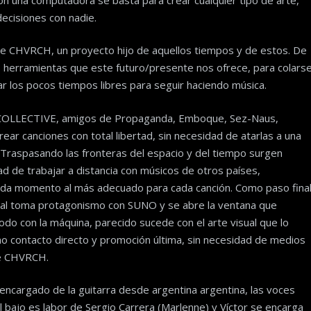
decisiones con nadie.
rge CHVRCH, un proyecto hijo de aquellos tiempos y de estos. De
las herramientas que este futuro/presente nos ofrece, para colars
zar los pocos tiempos libres para seguir haciendo música.
 COLLECTIVE, amigos de Propaganda, Emboque, Sez-Naus,
ear canciones con total libertad, sin necesidad de atarlas a una
o. Traspasando las fronteras del espacio y del tiempo surgen
d de trabajar a distancia con músicos de otros países,
ada momento al más adecuado para cada canción. Como paso fina
ificial toma protagonismo con SUNO y se abre la ventana que
odo con la máquina, parecido sucede con el arte visual que lo
o contacto directo y promoción última, sin necesidad de medios
de CHVRCH.
ncargado de la guitarra desde argentina argentina, las voces
el bajo es labor de Sergio Carrera (Marlenne) y Víctor se encarga