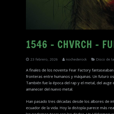
1546 – CHVRCH – F
23 febrero, 2026
nochederock
Disco de 
A finales de los noventa Fear Factory fantaseaban 
fronteras entre humanos y máquinas. Un futuro osc
También fue la época del rap y el metal, del auge e
amanecer del nuevo metal.
Han pasado tres décadas desde los albores de int
ecuador de la vida. Hoy la distopía parece más real
las podemos tocar con los dedos. Un Hikikomori c