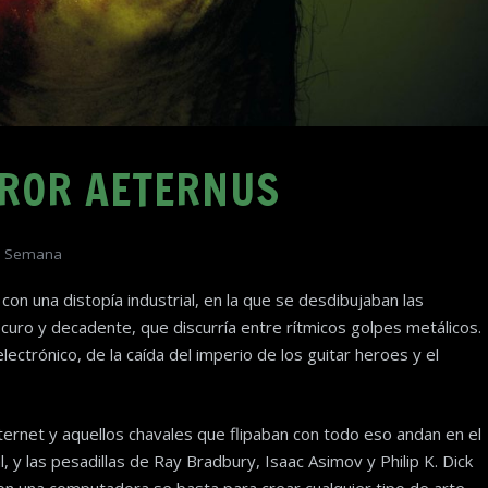
UROR AETERNUS
la Semana
con una distopía industrial, en la que se desdibujaban las
uro y decadente, que discurría entre rítmicos golpes metálicos.
lectrónico, de la caída del imperio de los guitar heroes y el
ernet y aquellos chavales que flipaban con todo eso andan en el
, y las pesadillas de Ray Bradbury, Isaac Asimov y Philip K. Dick
on una computadora se basta para crear cualquier tipo de arte,