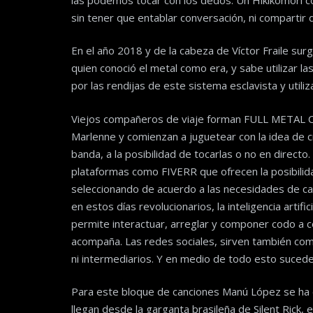
sin tener que entablar conversación, ni compartir 
En el año 2018 y de la cabeza de Víctor Fraile su
quien conoció el metal como era, y sabe utilizar 
por las rendijas de este sistema esclavista y utili
Viejos compañeros de viaje forman FULL METAL
Marlenne y comienzan a juguetear con la idea de cr
banda, a la posibilidad de tocarlas o no en direct
plataformas como FIVERR que ofrecen la posibilida
seleccionando de acuerdo a las necesidades de c
en estos días revolucionarios, la inteligencia art
permite interactuar, arreglar y componer codo a c
acompaña. Las redes sociales, sirven también com
ni intermediarios. Y en medio de todo esto suce
Para este bloque de canciones Manú López se ha e
llegan desde la garganta brasileña de Silent Rick, 