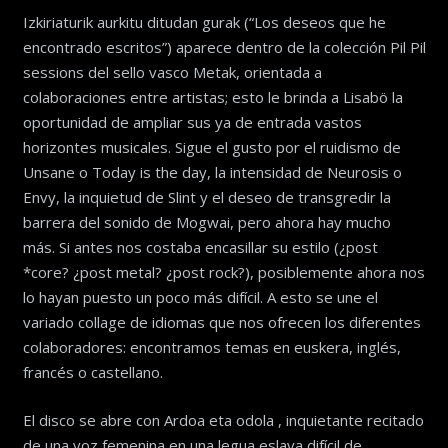
Izkiriaturik aurkitu ditudan gurak (“Los deseos que he
encontrado escritos”) aparece dentro de la colección Pil Pil
sessions del sello vasco Metak, orientada a
colaboraciones entre artistas; esto le brinda a Lisabö la
oportunidad de ampliar sus ya de entrada vastos
horizontes musicales. Sigue el gusto por el ruidismo de
Unsane o Today is the day, la intensidad de Neurosis o
Envy, la inquietud de Slint y el deseo de transgredir la
barrera del sonido de Mogwai, pero ahora hay mucho
más. Si antes nos costaba encasillar su estilo (¿post
*core? ¿post metal? ¿post rock?), posiblemente ahora nos
lo hayan puesto un poco más difícil. A esto se une el
variado collage de idiomas que nos ofrecen los diferentes
colaboradores: encontramos temas en euskera, inglés,
francés o castellano.
El disco se abre con Ardoa eta odola , inquietante recitado
de una voz femenina en una legua eslava difícil de