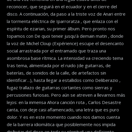
reconocer, que seguirá en el ecuador y en el cierre del
disco. A continuación, da paso a la triste voz de Anari entre
la tormenta eléctrica de Iparroratza , que enlaza con el
espíritu de ezarian, su primer álbum. Pero pronto nos
topamos con De quoi teneir jusqu’à demain matin , donde
la voz de Michel Cloup (Expérience) escupe el desencanto
social arrastrada por el entramado que traza una
asombrosa base rítmica. La intensidad va creciendo tema
tras tema, alimentada por el ruido (de guitarras, de
baterías, de sonidos de la calle, de artefactos sin
identificar…), hasta llegar a estallidos como Deliberazio ,
fugaz trallazo de guitarras cortantes como sierras y
percusiones furiosas. Pero aún se atreven a llevarnos más
lejos: en la inmensa Ahora canción rota , Carlos Desastre
canta, con deje casi aflamencado, una letra que es puro
dolor. Y es en este momento cuando nos damos cuenta
de la barrera idiomática que posiblemente nos impida
disfrutar del disco en toda su plenitud: una deficiente