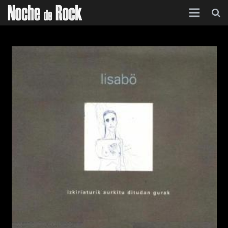
Inicio
Categorías
Agenda
Foro
Contacto
Acerca de