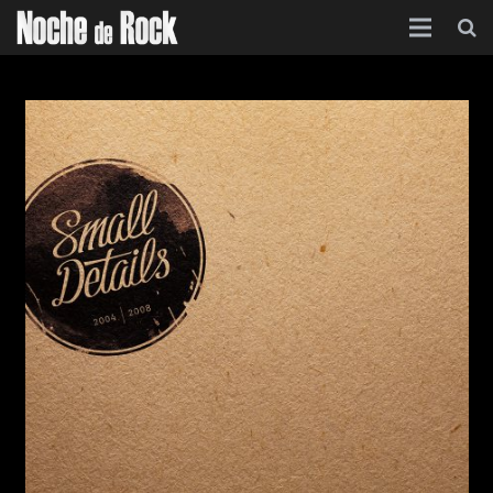
Inicio
Categorías
Agenda
Foro
Contacto
Acerca de