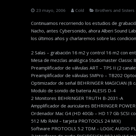
23 mayo, 2006
Cold
Brothers and Sisters 
Continuamos recorriendo los estudios de grabació
Nacho, antes Cybersonido, ahora Alberi Sound La
los últimos años y charlaremos sobre las condicio
2 Salas – grabación 16 m2 y control 16 m2 con en
Mesa de mezclas analógica Studiomaster Classic 8
Preamplificador de válvulas ART – TPS II (2 canale
Preamplificador de válvulas SMPro – TB202 Opto
Optimizador de señal BEHRINGER MAGICIAN (8 can
Modulo de sonido de bateria ALESIS D-4
2 Monitores BEHRINGER TRUTH B-2031-A
Ampplificador de auriculares BEHRINGER POWERP
Ordenador Mac G4 (HD 40Gb – HD 17 Gb SCSI con 
512 Mb RAM – tarjeta PROTOOLS 24 MIX)
Software PROTOOLS 5.2 TDM – LOGIC AUDIO PL