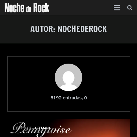
Inicio
AUTOR:
NOCHEDEROCK
Categorías
Agenda
Foro
Contacto
Acerca de
comentarios
6192 entradas, 0
DISCO DE LA SEMANA