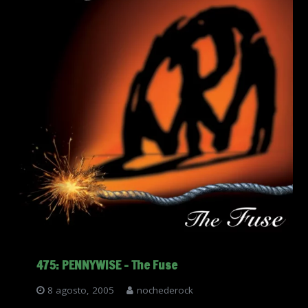
475: PENNYWISE – The Fuse
8 agosto, 2005
nochederock