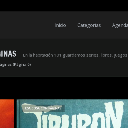
Inicio
Categorías
Agend
GINAS
En la habitación 101 guardamos series, libros, juegos 
áginas
(Página 6)
ESA COSA CON PÁGINAS