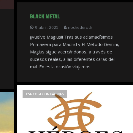
BLACK METAL
9 abril, 2025
nochederock
¡¡Vuelve Magius!! Tras sus aclamadísimos
Primavera para Madrid y El Método Gemini,
Magius sigue acercándonos, a través de
sucesos reales, a las diferentes caras del
mal. En esta ocasión viajamos…
ESA COSA CON PÁGINAS