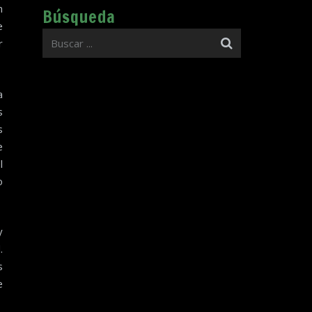
n
Búsqueda
e
r
a
s
s
e
l
o
y
.
s
e