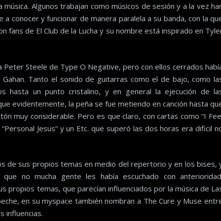
la música. Algunos trabajan como músicos de sesión y a la vez ha
a conocer y funcionar de manera paralela a su banda, con la qu
on fans de El Club de la Lucha y su nombre está inspirado en Tyle
 a Peter Steele de Type O Negative, pero con ellos cerrados habí
Gahan. Tanto el sonido de guitarras como el de bajo, como la
os hasta un punto cristalino, y en general la ejecución de la
e que evidentemente, la peña se fue metiendo en canción hasta qu
iestón muy considerable. Pero es que claro, con cartas como “I Fee
 “Personal Jesus” y un Etc. que superó las dos horas era dificil n
os de sus propios temas en medio del repertorio y en los bises, 
 a que no mucha gente les había escuchado con anterioridad
us propios temas, que parecían influenciados por la música de La
peche, en su myspace también nombran a The Cure y Muse entr
s influencias.