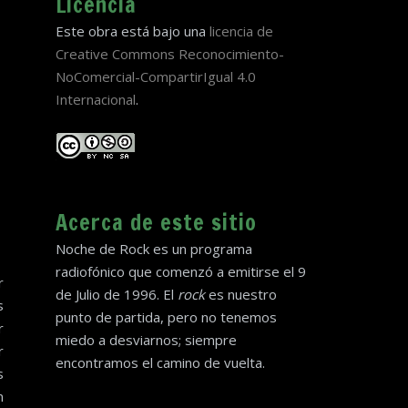
Licencia
Este obra está bajo una
licencia de
Creative Commons Reconocimiento-
NoComercial-CompartirIgual 4.0
Internacional
.
Acerca de este sitio
Noche de Rock es un programa
radiofónico que comenzó a emitirse el 9
r
de Julio de 1996. El
rock
es nuestro
s
punto de partida, pero no tenemos
r
miedo a desviarnos; siempre
r
encontramos el camino de vuelta.
s
n