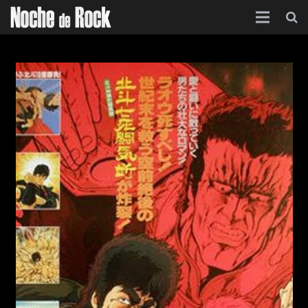
Inicio
Categorías
Agenda
Foro
Contacto
Acerca de