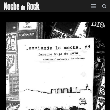
Inicio
Categorías
Agenda
Foro
Contacto
Acerca de