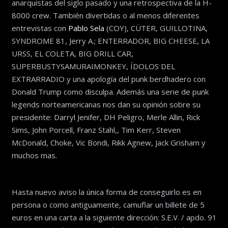
anarquistas del siglo pasado y una retrospectiva de la H-
8000 crew. También divertidas o al menos diferentes
entrevistas con
Pablo Sela
(COY), CÜTER, GUILLOTINA,
SYNDROME 81, Jerry A.; ENTERRADOR, BIG CH
EESE, LA
URSS, EL COLETA, BIG DRILL CAR,
SUPERBUSTYSAMURAIMONKEY, ÍDOLOS DEL
EXTRARRADIO y una apología del punk berdhadero con
Donald Trump como disculpa. Además una serie de punk
legends norteamericanas nos dan su opinión sobre su
presidente: Darryl Jenifer, DH Peligro, Merle Allin, Rick
Sims, John Porcell, Franz Stahl,, Tim Kerr, Steven
McDonald, Choke, Vic Bondi, Rikk Agnew, Jack Grisham y
muchos mas.
Hasta nuevo aviso la única forma de conseguirlo es en
persona o como antiguamente, camuflar un billete de 5
euros en una carta a la siguiente dirección: S.E.V. / apdo. 91