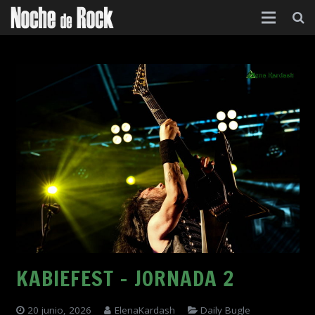
Inicio
Categorías
Agenda
Foro
Contacto
Acerca de
KABIEFEST – JORNADA 2
20 junio, 2026
ElenaKardash
Daily Bugle