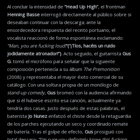
Al concluir la intensidad de
“Head Up High”
, el frontman
Henning Basse
interrogó directamente al público sobre si
deseaban continuar con la descarga; ante la
ensordecedora respuesta del recinto portuario, el
vocalista reaccionó de forma espontánea exclamando:
“Man, you are fucking loud!
“
(“¡Tíos, hacéis un ruido
jodidamente atronador!”)
. Acto seguido, el guitarrista
Gus
G.
tomó el micrófono para señalar que la siguiente
composición pertenecía a su álbum
The Premonition
(2008) y representaba el mayor éxito comercial de su
catálogo. Con una soltura propia de un monólogo de
stand-up comedy
,
Gus
bromeó con la audiencia afirmando
que si él hubiese escrito esa canción, actualmente ya
tendría dos casas. Justo después de estas palabras, el
baterista
Jo Nunez
enfatizó el chiste desde la retaguardia
de los parches ejecutando un seco y coordinado remate
de batería. Tras el golpe de efecto,
Gus
prosiguió con
total descaro:
“I’m sure you definitely know this fucking