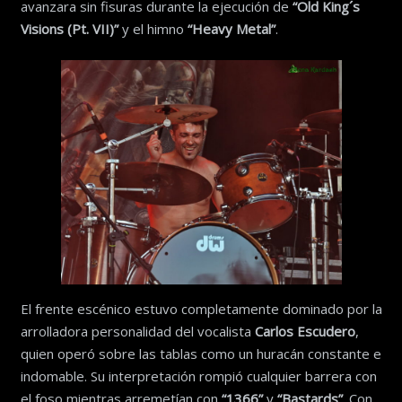
avanzara sin fisuras durante la ejecución de
“Old King´s
Visions (Pt. VII)”
y el himno
“Heavy Metal”
.
El frente escénico estuvo completamente dominado por la
arrolladora personalidad del vocalista
Carlos Escudero
,
quien operó sobre las tablas como un huracán constante e
indomable. Su interpretación rompió cualquier barrera con
el foso mientras arremetían con
“1366”
y
“Bastards”
. Con