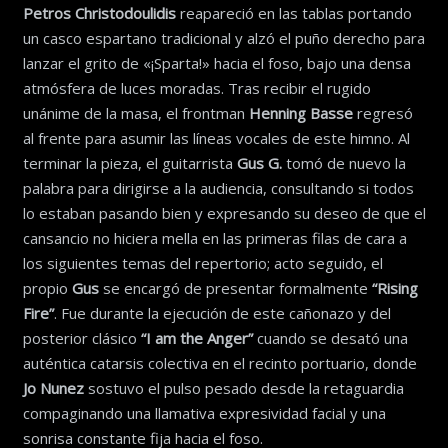
Petros Christodoulidis
reapareció en las tablas portando
un casco espartano tradicional y alzó el puño derecho para
lanzar el grito de «¡Sparta!» hacia el foso, bajo una densa
atmósfera de luces moradas. Tras recibir el rugido
unánime de la masa, el frontman
Henning Basse
regresó
al frente para asumir las líneas vocales de este himno. Al
terminar la pieza, el guitarrista
Gus G.
tomó de nuevo la
palabra para dirigirse a la audiencia, consultando si todos
lo estaban pasando bien y expresando su deseo de que el
cansancio no hiciera mella en las primeras filas de cara a
los siguientes temas del repertorio; acto seguido, el
propio
Gus
se encargó de presentar formalmente
“Rising
Fire”
. Fue durante la ejecución de este cañonazo y del
posterior clásico
“I am the Anger”
cuando se desató una
auténtica catarsis colectiva en el recinto portuario, donde
Jo Nunez
sostuvo el pulso pesado desde la retaguardia
compaginando una llamativa expresividad facial y una
sonrisa constante fija hacia el foso.