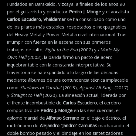
Fundados en Barakaldo, Vizcaya, a finales de los años 90
por el guitarrista y productor
Pedro J. Monge
y el vocalista
Carlos Escudero
,
Vhäldemar
se ha consolidado como uno
de los pilares más estables, respetados e inexpugnables
del Heavy Metal y Power Metal a nivel internacional. Tras
irrumpir con fuerza en la escena con sus primeros
trabajos de culto,
Fight to the End
(2002) y
I Made My
Own Hell
(2003), la banda firmó un pacto de acero
inquebrantable con la constancia interpretativa. Su
trayectoria se ha expandido a lo largo de las décadas
mediante álbumes de una contundencia técnica implacable
como
Shadows of Combat
(2013),
Against All Kings
(2017)
y
Straight to Hell
(2020). La alineación actual, liderada por
el frente incombustible de
Carlos Escudero
, el cerebro
compositivo de
Pedro J. Monge
en las seis cuerdas, el
aplomo marcial de
Alfonso Serrano
en el bajo eléctrico, el
metrónomo de
Alejandro “Jandro” Camuñas
machacando el
doble bombo pesado y el blindaje en los sintetizadores