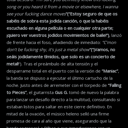
song or you heard it from a movie or elsewhere, I wanna
see your fucking dance moves
“
(“Estoy seguro de que os
sabéis de sobra esta jodida canción, o que la habéis
escuchado en alguna película o en cualquier otra parte;
¡quiero ver vuestros jodidos movimientos de baile!”)
, lanzó
de frente hacia el foso, añadiendo de inmediato:
“C’mon
don’t be fucking shy, it’s just a metal show
“
(“¡Vamos, no
seáis jodidamente tímidos, que solo es un concierto de
metal!
“). Tras el preámbulo de alta tensión y el
desparrame total en el puerto con la versión de
“Maniac”
,
la banda se dispuso a ejecutar el último cartucho de la
noche. Justo antes de arremeter con el torpedo de
“Falling
to Pieces”
, el guitarrista
Gus G.
tomó de nuevo la palabra
para lanzar un desafío directo a la multitud, consultando si
estaban listos para saltar en este cierre definitivo. En
mitad de la ovación, el músico heleno selló una firme
promesa de cara al año que viene, asegurando que la