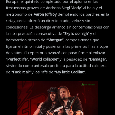
Europa, el quinteto completado por el aplomo en las
frecuencias graves de
Andreas Siegl “Andy”
al bajo y el
metrónomo de
Aaron Joffroy
demoliendo los parches en la
retaguardia ofreció un directo crudo, veloz y sin
concesiones. La descarga arrancó sin contemplaciones con
la interpretación consecutiva de
“Sky is so high”
y el
bombardeo rítmico de
“Shotgun”
, composiciones que
fijaron el ritmo inicial y pusieron a las primeras filas a tope
de vatios. El repertorio avanzó con paso firme al enlazar
“Perfect life”
,
“World collapse”
y la pesadez de
“Damage”
,
sirviendo como antesala perfecta para la actitud callejera
de
“Fucki it all”
y los riffs de
“My little Cadillac”
.