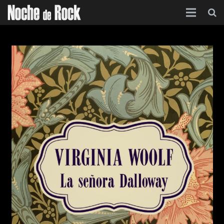
Inicio
Categorías
Agenda
Foro
Contacto
Acerca de