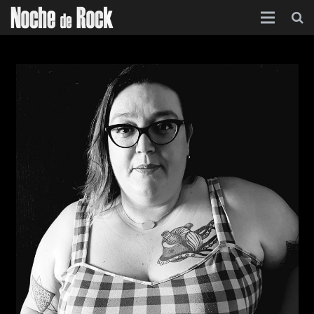
Inicio
Categorías
Agenda
Foro
Contacto
Acerca de