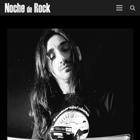
Inicio
Categorías
Agenda
Foro
Contacto
Acerca de