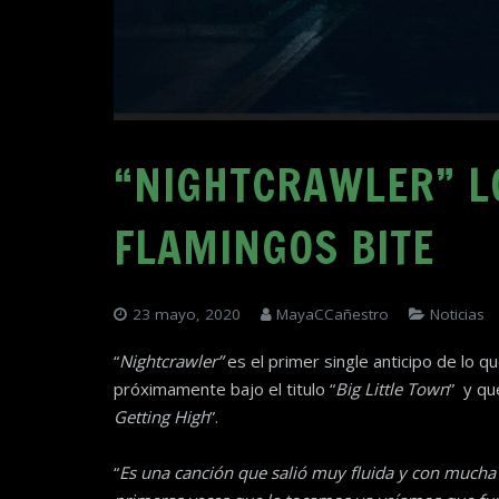
“NIGHTCRAWLER” L
FLAMINGOS BITE
23 mayo, 2020
MayaCCañestro
Noticias
“
Nightcrawler”
es el primer single anticipo de lo q
próximamente bajo el titulo “
Big Little Town
” y qu
Getting High
”.
“
Es una canción que salió muy fluida y con mucha 