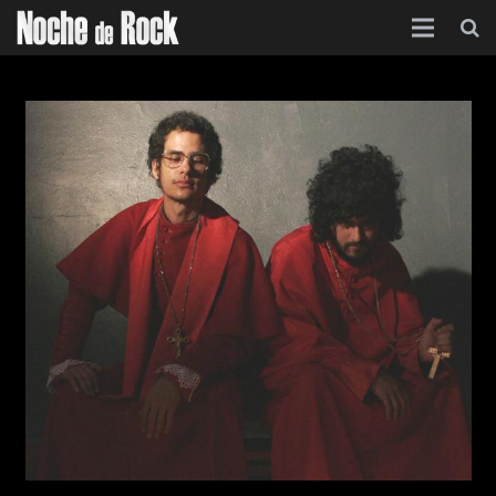
Inicio
Categorías
Agenda
Foro
Contacto
Acerca de