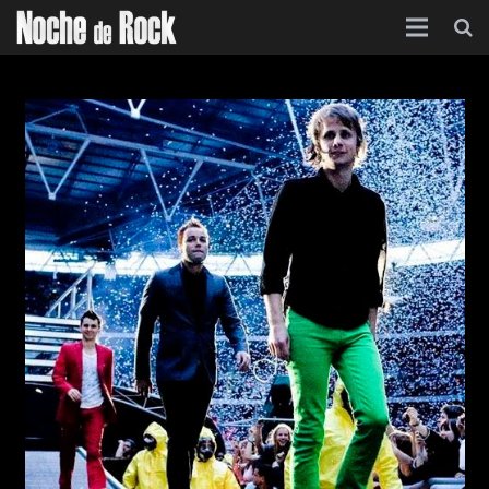
Inicio
Categorías
Agenda
Foro
Contacto
Acerca de