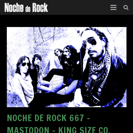
Inicio
Categorías
Agenda
Foro
Contacto
Acerca de
NOCHE DE ROCK 667 –
MASTODON – KING SIZE CO.