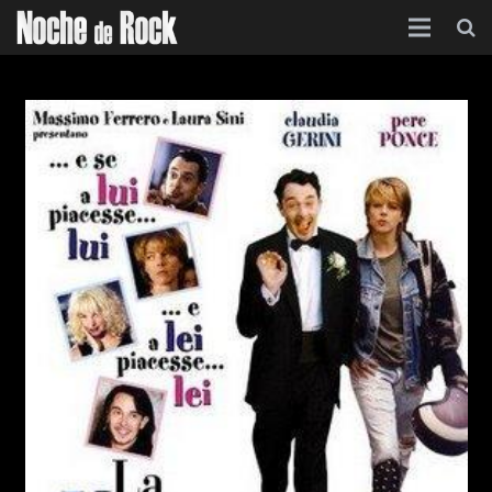
Inicio
Categorías
Agenda
Foro
Contacto
Acerca de