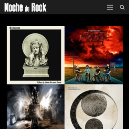
Inicio
Categorías
Agenda
Foro
Contacto
Acerca de