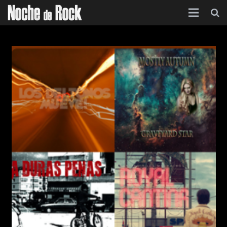
Inicio
Categorías
Agenda
Foro
Contacto
Acerca de