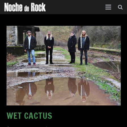
Inicio
Categorías
Agenda
Foro
Contacto
Acerca de
WET CACTUS