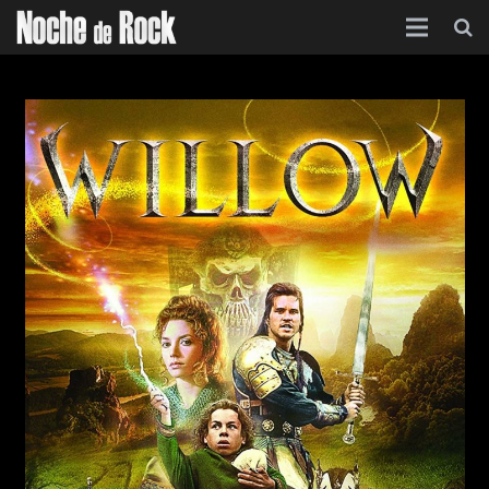
Inicio
Categorías
Agenda
Foro
Contacto
Acerca de