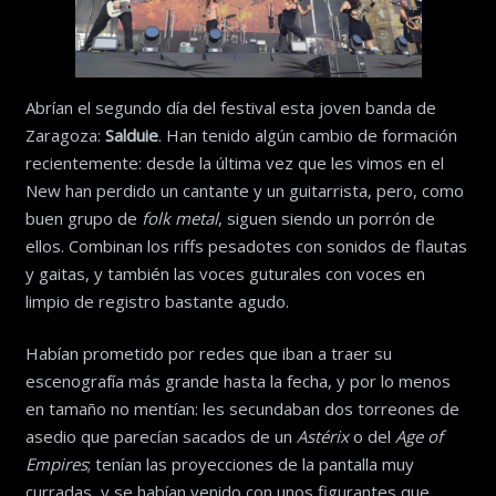
Abrían el segundo día del festival esta joven banda de
Zaragoza:
Salduie
. Han tenido algún cambio de formación
recientemente: desde la última vez que les vimos en el
New han perdido un cantante y un guitarrista, pero, como
buen grupo de
folk metal
, siguen siendo un porrón de
ellos. Combinan los riffs pesadotes con sonidos de flautas
y gaitas, y también las voces guturales con voces en
limpio de registro bastante agudo.
Habían prometido por redes que iban a traer su
escenografía más grande hasta la fecha, y por lo menos
en tamaño no mentían: les secundaban dos torreones de
asedio que parecían sacados de un
Astérix
o del
Age of
Empires
; tenían las proyecciones de la pantalla muy
curradas, y se habían venido con unos figurantes que