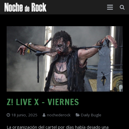
Inicio
Categorías
Agenda
Foro
Contacto
Acerca de
Z! LIVE X – VIERNES
18 junio, 2025
nochederock
Daily Bugle
La organización del cartel por días había dejado una