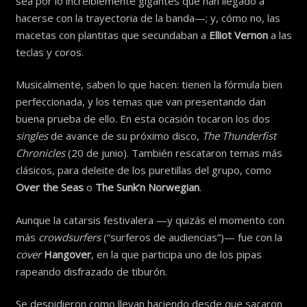
sea por lo increíblemente gigantes que han llegado a
hacerse con la trayectoria de la banda—; y, cómo no, las
macetas con plantitas que secundaban a
Elliot Vernon
a las
teclas y coros.
Musicalmente, saben lo que hacen: tienen la fórmula bien
perfeccionada, y los temas que van presentando dan
buena prueba de ello. En esta ocasión tocaron los dos
singles
de avance de su próximo disco,
The Thunderfist
Chronicles
(20 de junio). También rescataron temas más
clásicos, para deleite de los puretillas del grupo, como
Over the Seas
o
The Sunk’n Norwegian
.
Aunque la catarsis festivalera —y quizás el momento con
más
crowdsurfers
(“surferos de audiencias”)— fue con la
cover
Hangover
, en la que participa uno de los pipas
rapeando disfrazado de tiburón.
Se despidieron como llevan haciendo desde que sacaron