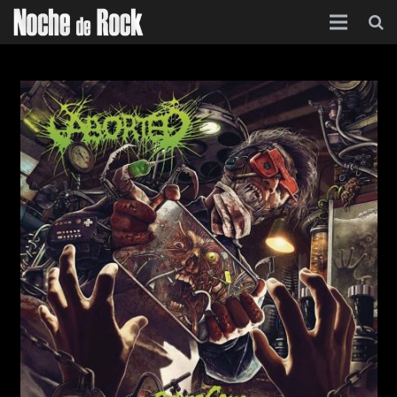
Inicio
Categorías
Agenda
Foro
Contacto
Acerca de