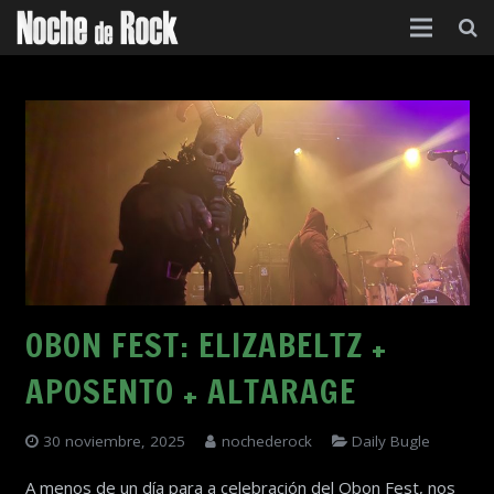
Inicio
Categorías
Agenda
Foro
Contacto
Acerca de
OBON FEST: ELIZABELTZ +
APOSENTO + ALTARAGE
30 noviembre, 2025
nochederock
Daily Bugle
A menos de un día para a celebración del Obon Fest, nos